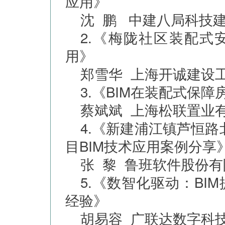
应用》
沈 鹏 中建八局科技
2.《梅陇社区装配式
用》
郑雪华 上海开诚建设工
3.《BIM在装配式保
蔡斌斌 上海松联置业
4.《新建浦江镇芦恒路
目BIM技术应用案例分享
张 黎 鲁班软件股份
5.《数智化驱动：B
经验》
胡易容 广联达数字科