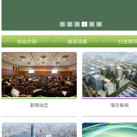
1
2
3
4
5
6
协会介绍
政策法规
行业资
新闻动态
项目集锦